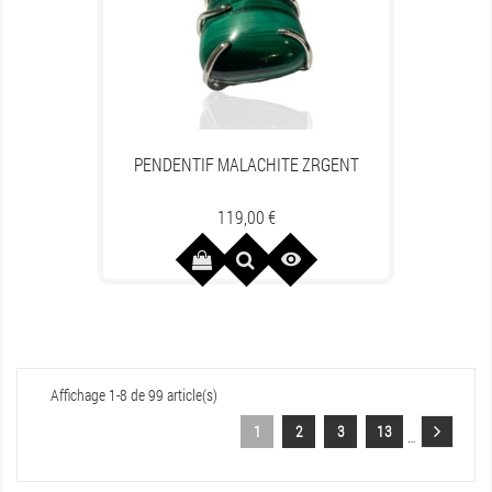
PENDENTIF MALACHITE ZRGENT
Prix
119,00 €

Affichage 1-8 de 99 article(s)
1
2
3
13
…