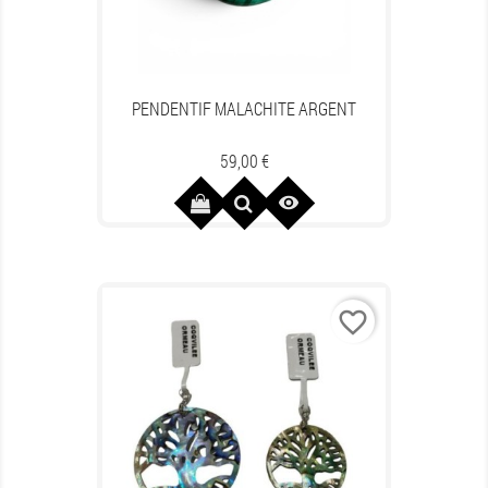
PENDENTIF MALACHITE ARGENT
Prix
59,00 €

favorite_border