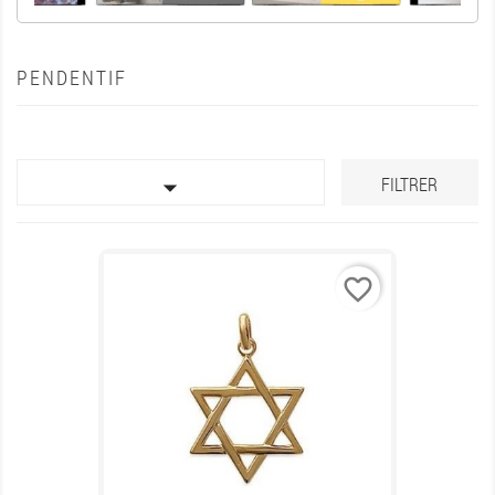
PENDENTIF

FILTRER
favorite_border