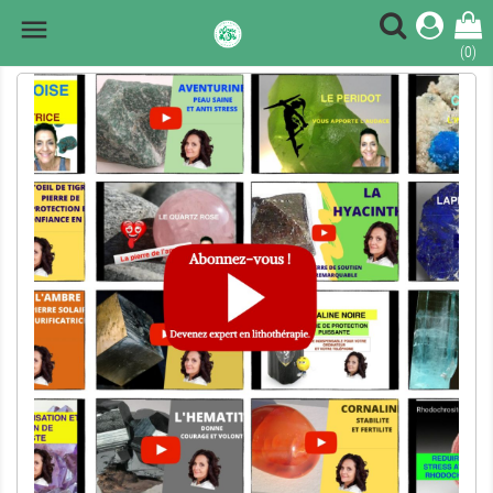

(0)