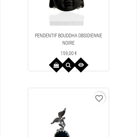
PENDENTIF BOUDDHA OBSIDIENNE
NOIRE
Prix
159,00 €

favorite_border