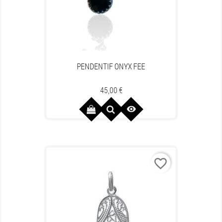
PENDENTIF ONYX FEE
Prix
45,00 €

favorite_border