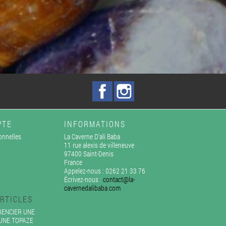
Facebook
Instagram
PTE
INFORMATIONS
onnelles
La Caverne D'ali Baba
11 rue alexis de villeneuve
97400 Saint-Denis
France
Appelez-nous :
0262 21 33 76
Écrivez-nous :
contact@la-
cavernedalibaba.com
RTICLES
ENCIER UNE
'UNE TOPAZE