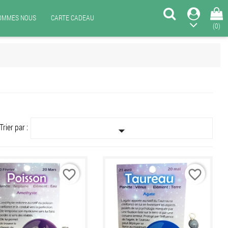
SOMMES NOUS
CARTE CADEAU
(0)
Trier par :

favorite_border
favorite_border