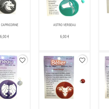
 CAPRICORNE
ASTRO VERSEAU
Prix
6,00 €
Prix
6,00 €
favorite_border
favorite_border