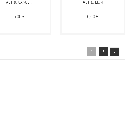
ASTRO CANCER
ASTRO LION
Prix
6,00 €
Prix
6,00 €
1
2