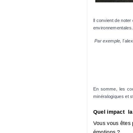
ll convient de note
environnementales.
 Par exemple,
 l'ale
En somme, les cou
minéralogiques et st
Quel impact la 
Vous vous êtes p
émotions ?