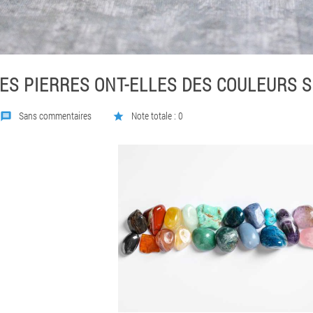
ES PIERRES ONT-ELLES DES COULEURS SI
Sans commentaires
Note totale : 0
message
star