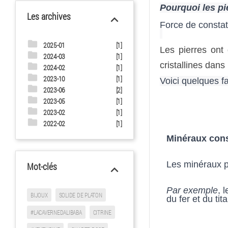
Pourquoi les pi
Les archives
keyboard_arrow_up
Force de constate
folder
2025-01
[1]
Les pierres ont 
folder
2024-03
[1]
cristallines dans
folder
2024-02
[1]
folder
2023-10
[1]
Voici quelques fa
folder
2023-06
[2]
folder
2023-05
[1]
folder
2023-02
[1]
folder
2022-02
[1]
Minéraux const
Les minéraux pr
Mot-clés
keyboard_arrow_up
Par exemple
, 
BIJOUX
SOLIDE DE PLATON
du fer et du tit
#LACAVERNEDALIBABA
CITRINE