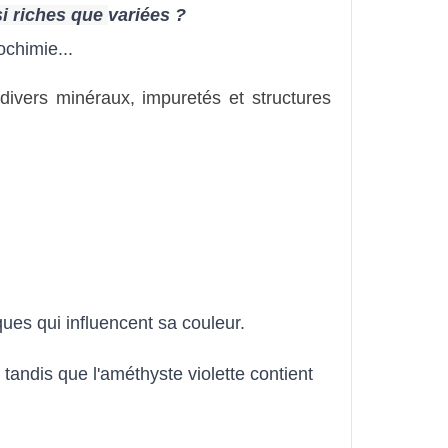
i
r
iches que 
variées ?
ochimie...
ivers minéraux, impuretés et structures 
ues qui influencent sa couleur. 
tandis que l'améthyste violette contient 