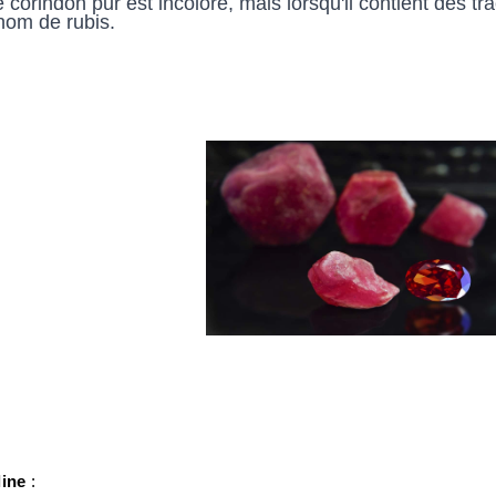
le corindon pur est incolore, mais lorsqu'il contient des tr
nom de rubis.
line
 : 