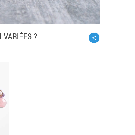
 VARIÉES ?
share