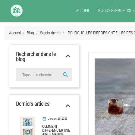
ACCUEIL
BIJOUX ENERGETIQUE
Accueil
Blog
Sujets divers
POURQUOI LES PIERRES ONT-ELLES DES 
Rechercher dans le
keyboard_arrow_up
blog

Derniers articles
keyboard_arrow_up
date_range
January 26, 2025
COMMENT
DIFFERENCIER UNE
AIGUE MARINE