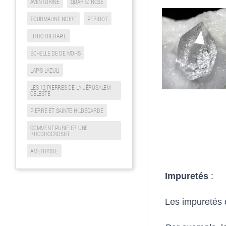
AVENTURINE
QUARTZ ROSE
TOURMALINE NOIRE
PERIDOT
LITHOTHERAPIE
ÉCHELLE DE DE MOHS
LAPIS LAZULI
LES 12 PIERRES DE LA JÉRUSALEM
CELESTE
PIERRE ET SAINTE HILDEGARDE
COMMENT PURIFIER UNE
RHODHOCROSITE
AMETHYSTE
Impuretés
 : 
Les impuretés 