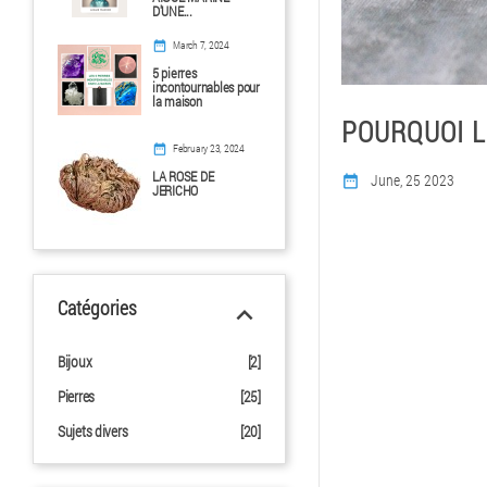
D'UNE...
date_range
March 7, 2024
5 pierres
incontournables pour
la maison
POURQUOI L
date_range
February 23, 2024
LA ROSE DE
June, 25 2023
date_range
JERICHO
Catégories
keyboard_arrow_up
Bijoux
[2]
Pierres
[25]
Sujets divers
[20]