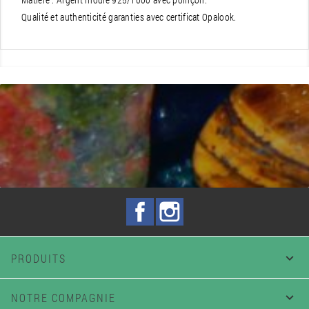
Qualité et authenticité garanties avec certificat Opalook.
Facebook
Instagram
PRODUITS

NOTRE COMPAGNIE
