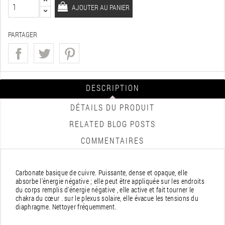
AJOUTER AU PANIER
PARTAGER
DESCRIPTION
DÉTAILS DU PRODUIT
RELATED BLOG POSTS
COMMENTAIRES
Carbonate basique de cuivre. Puissante, dense et opaque, elle
absorbe l'énergie négative ; elle peut être appliquée sur les endroits
du corps remplis d'énergie négative , elle active et fait tourner le
chakra du cœur . sur le plexus solaire, elle évacue les tensions du
diaphragme. Nettoyer fréquemment.