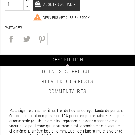
AJOUTER AU PANIER

DERNIERS ARTICLES EN STOCK
PARTAGER
DESCRIPTION
DÉTAILS DU PRODUIT
RELATED BLOG POSTS
COMMENTAIRES
Mala signifie en sanskrit «collier de fleurs» ou «guirlande de perles».
Ces colliers sont composés de 108 perles en pierre naturelle. La plus
grosse perle (ou «bille de tête») représente la connaissance de la
vacuité. Le petit cône qui la surmonte est le symbole de la vacuité
elle-même. Diamètre boule : 8 mm. L'Oeil de Tigre stimule la volonté