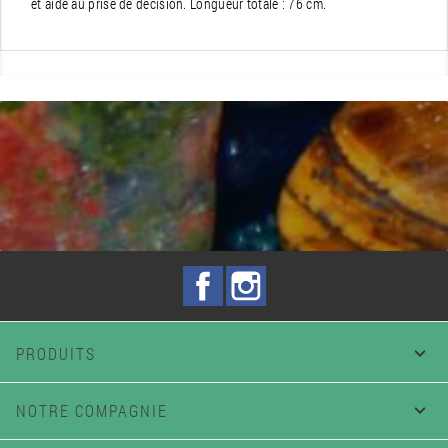
et aide au prise de décision. Longueur totale : 76 cm.
Facebook
Instagram
PRODUITS

NOTRE COMPAGNIE
