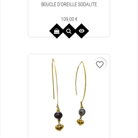
BOUCLE D'OREILLE SODALITE
Prix
109,00 €

favorite_border