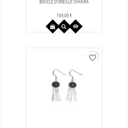
BOUCLE D'OREILLE CHAKRA
Prix
169,00 €

favorite_border