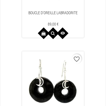
BOUCLE D'OREILLE LABRADORITE
Prix
89,00 €

favorite_border