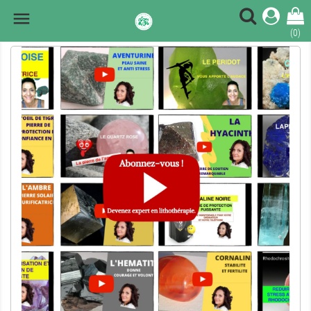

(0)