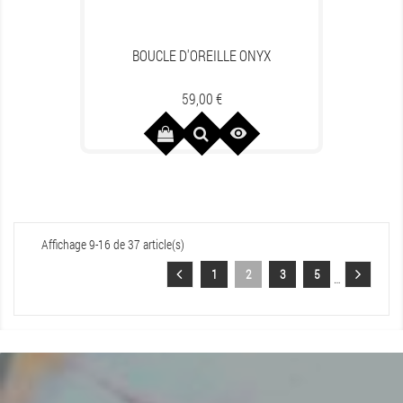
BOUCLE D'OREILLE ONYX
Prix
59,00 €

Affichage 9-16 de 37 article(s)
1
2
3
5
…