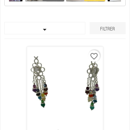

FILTRER
favorite_border