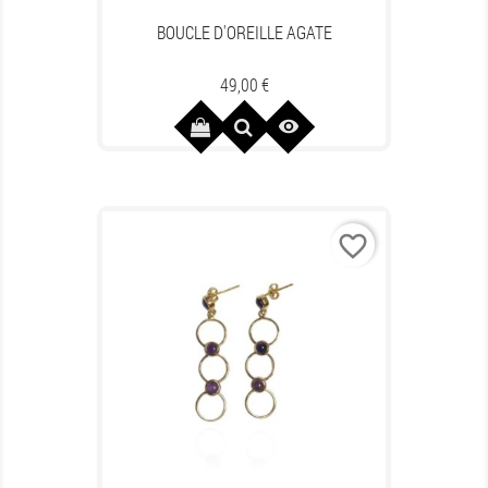
BOUCLE D'OREILLE AGATE
Prix
49,00 €

favorite_border