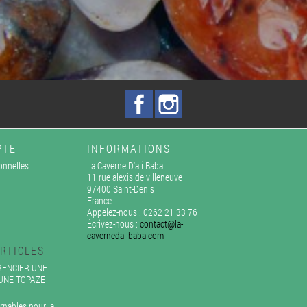
Facebook
Instagram
PTE
INFORMATIONS
onnelles
La Caverne D'ali Baba
11 rue alexis de villeneuve
97400 Saint-Denis
France
Appelez-nous :
0262 21 33 76
Écrivez-nous :
contact@la-
cavernedalibaba.com
RTICLES
ENCIER UNE
'UNE TOPAZE
rnables pour la