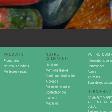
PRODUITS
NOTRE
VOTRE COM
COMPAGNIE
Promotions
Informations pers
Livraison
Nouveaux produits
Commandes
Mentions légales
Meilleures ventes
Avoirs
Conditions d'utilisation
Adresses
A propos
Bons de réduction
Paiement sécurisé
DERNIERS A
Contactez-nous
plan-site
COMMENT DIFFER
AIGUE MARINE D
Magasins
BLEUE
5 pierres incontou