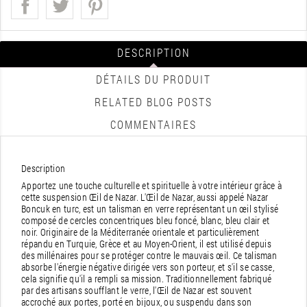
DESCRIPTION
DÉTAILS DU PRODUIT
RELATED BLOG POSTS
COMMENTAIRES
Description
Apportez une touche culturelle et spirituelle à votre intérieur grâce à
cette suspension Œil de Nazar. L'Œil de Nazar, aussi appelé Nazar
Boncuk en turc, est un talisman en verre représentant un œil stylisé
composé de cercles concentriques bleu foncé, blanc, bleu clair et
noir. Originaire de la Méditerranée orientale et particulièrement
répandu en Turquie, Grèce et au Moyen-Orient, il est utilisé depuis
des millénaires pour se protéger contre le mauvais œil. Ce talisman
absorbe l'énergie négative dirigée vers son porteur, et s'il se casse,
cela signifie qu'il a rempli sa mission. Traditionnellement fabriqué
par des artisans soufflant le verre, l'Œil de Nazar est souvent
accroché aux portes, porté en bijoux, ou suspendu dans son