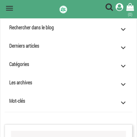

(0)
Rechercher dans le blog
keyboard_arrow_up
Derniers articles
keyboard_arrow_up
Catégories
keyboard_arrow_up
Les archives
keyboard_arrow_up
Mot-clés
keyboard_arrow_up