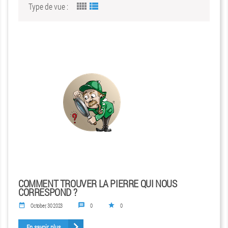
view_comfy
view_list
Type de vue :
COMMENT TROUVER LA PIERRE QUI NOUS
CORRESPOND ?
October, 30 2023
0
0
date_range
message
star
keyboard_arrow_right
En savoir plus