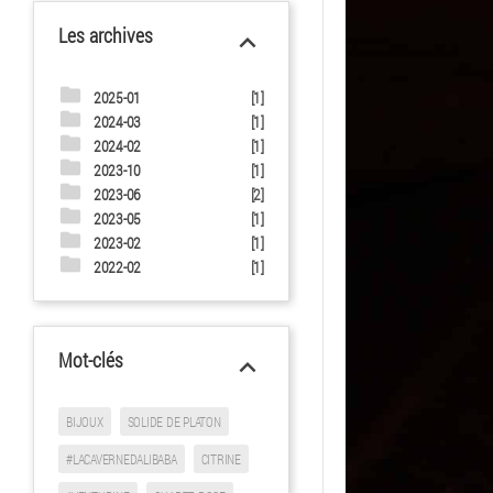
Les archives
keyboard_arrow_up
folder
2025-01
[1]
folder
2024-03
[1]
folder
2024-02
[1]
folder
2023-10
[1]
folder
2023-06
[2]
folder
2023-05
[1]
folder
2023-02
[1]
folder
2022-02
[1]
Mot-clés
keyboard_arrow_up
BIJOUX
SOLIDE DE PLATON
#LACAVERNEDALIBABA
CITRINE