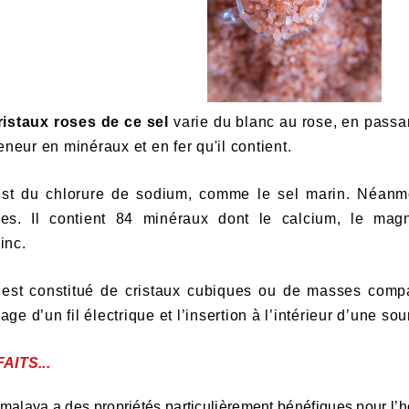
istaux roses de ce sel
varie du blanc au rose, en passa
teneur en minéraux et en fer qu'il contient.
st du chlorure de sodium, comme le sel marin. Néan
ges. Il contient 84 minéraux dont le calcium, le ma
inc.
est constitué de cristaux cubiques ou de masses compa
ge d’un fil électrique et l’insertion à l’intérieur d’une so
AITS...
Himalaya
a des propriétés particulièrement bénéfiques pour l’ho