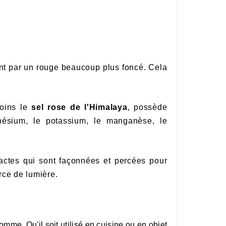
nt par un rouge beaucoup plus foncé. Cela
moins le
sel rose de l'Himalaya
, possède
gnésium, le potassium, le manganèse, le
ctes qui sont façonnées et percées pour
urce de lumière.
mme. Qu'il soit utilisé en cuisine ou en objet