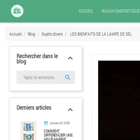
ACCUEIL
BIJOUX ENERGETIQUE
Accueil
Blog
Sujets divers
LES BIENFAITS DE LA LAMPE DE SEL
Rechercher dans le
keyboard_arrow_up
blog

Derniers articles
keyboard_arrow_up
date_range
January 26, 2025
COMMENT
DIFFERENCIER UNE
AIGUE MARINE