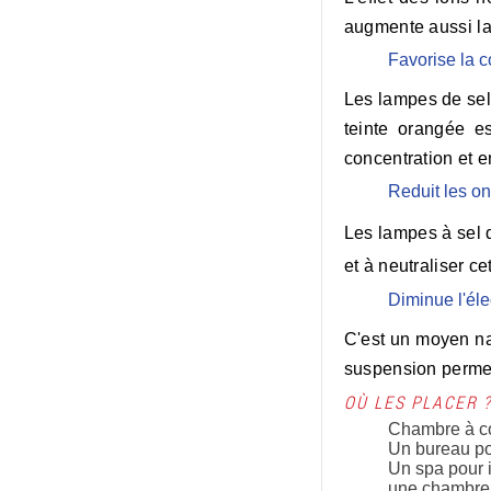
augmente aussi la 
Favorise la c
Les
lampes de sel
teinte orangée e
concentration et 
Reduit les o
Les lampes à sel d
et à neutraliser ce
Diminue l'élec
C'est un moyen nat
suspension permet 
OÙ LES PLACER 
Chambre à co
Un bureau po
Un spa pour i
une chambre 