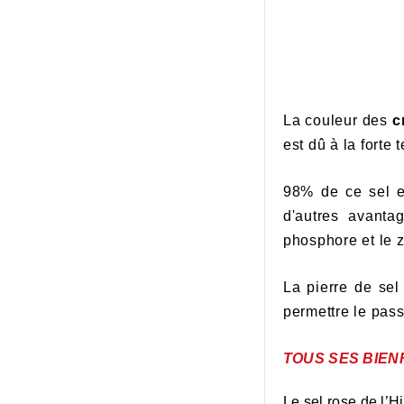
La couleur des
cr
est dû à la forte 
98% de ce sel e
d'autres avanta
phosphore et le z
La
pierre de sel
permettre le passa
TOUS SES BIENF
Le
sel rose de l’