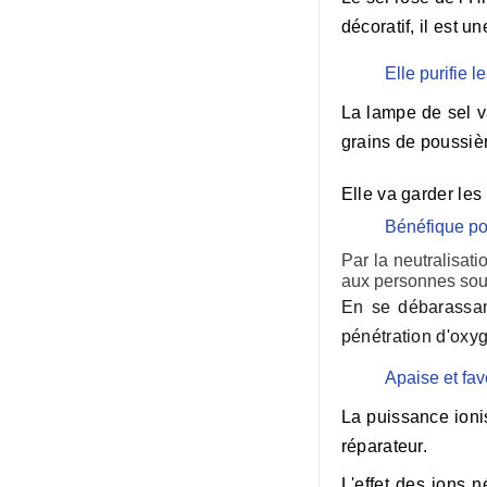
décoratif, il est u
Elle purifie l
La
lampe de sel
v
grains de poussièr
Elle va garder les
Bénéfique pou
Par la neutralisat
aux personnes souf
En se débarassant
pénétration d'oxy
Apaise et fa
La puissance ionis
réparateur.
L'effet des ions 