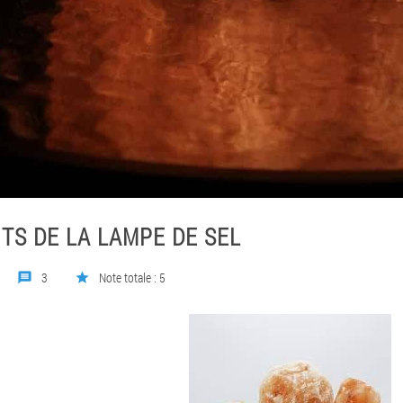
ITS DE LA LAMPE DE SEL
3
Note totale : 5
message
star