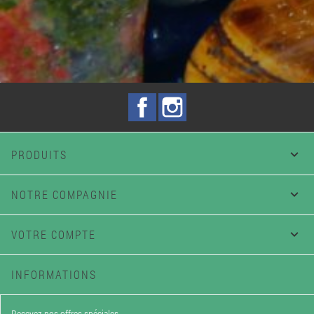
Facebook
Instagram
PRODUITS

NOTRE COMPAGNIE

VOTRE COMPTE

INFORMATIONS
Recevez nos offres spéciales