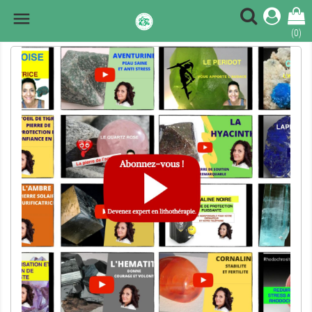

(0)