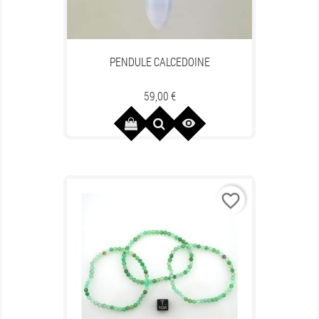
PENDULE CALCEDOINE
Prix
59,00 €

favorite_border