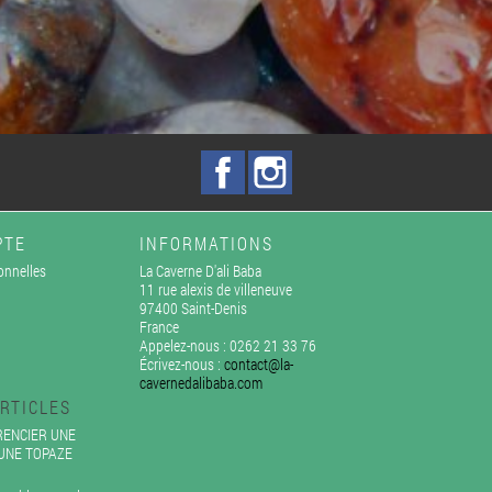
Facebook
Instagram
PTE
INFORMATIONS
onnelles
La Caverne D'ali Baba
11 rue alexis de villeneuve
97400 Saint-Denis
France
Appelez-nous :
0262 21 33 76
Écrivez-nous :
contact@la-
cavernedalibaba.com
RTICLES
ENCIER UNE
'UNE TOPAZE