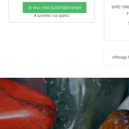
SARO 10ML
Je veux mon Guide Maintenant
F
# surveillez vos spams !
Affichage 1