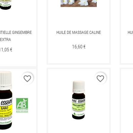
NTIELLE GINGEMBRE
HUILE DE MASSAGE CALINE
HU
EXTRA
Prix
16,60 €
Prix
11,05 €
favorite_border
favorite_border