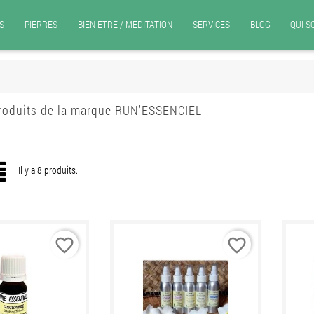
S
PIERRES
BIEN-ETRE / MEDITATION
SERVICES
BLOG
QUI 
produits de la marque RUN'ESSENCIEL
Il y a 8 produits.
favorite_border
favorite_border