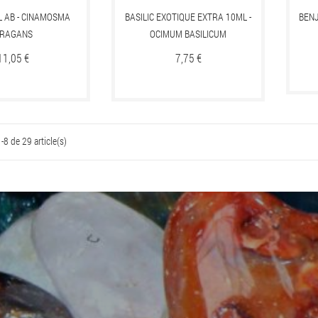
 AB - CINAMOSMA
BASILIC EXOTIQUE EXTRA 10ML -
BENJ
RAGANS
OCIMUM BASILICUM
Prix
11,05 €
Prix
7,75 €
-8 de 29 article(s)