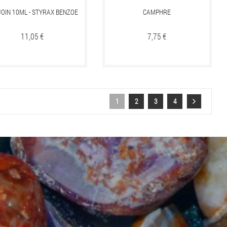
OIN 10ML - STYRAX BENZOE
CAMPHRE
Prix
11,05 €
Prix
7,75 €
1
2
3
4