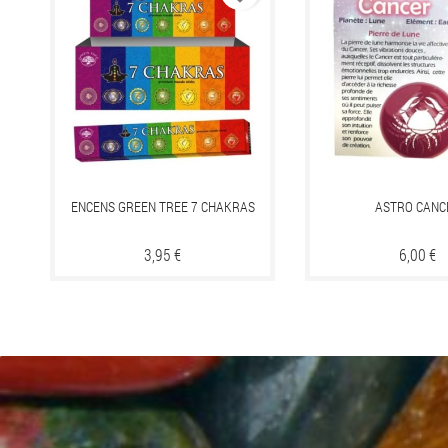
ENCENS GREEN TREE 7 CHAKRAS
ASTRO CANC
Prix
3,95 €
Prix
6,00 €