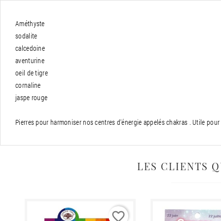
Améthyste
sodalite
calcedoine
aventurine
oeil de tigre
cornaline
jaspe rouge
Pierres pour harmoniser nos centres d'énergie appelés chakras . Utile pour la
LES CLIENTS 
favorite_border