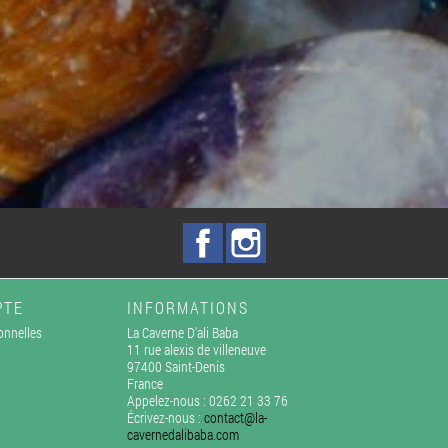
Facebook
Instagram
PTE
INFORMATIONS
onnelles
La Caverne D'ali Baba
11 rue alexis de villeneuve
97400 Saint-Denis
France
Appelez-nous :
0262 21 33 76
Écrivez-nous :
contact@la-
cavernedalibaba.com