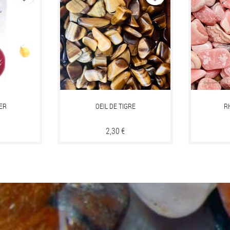
ER
OEIL DE TIGRE
R
Prix
2,30 €