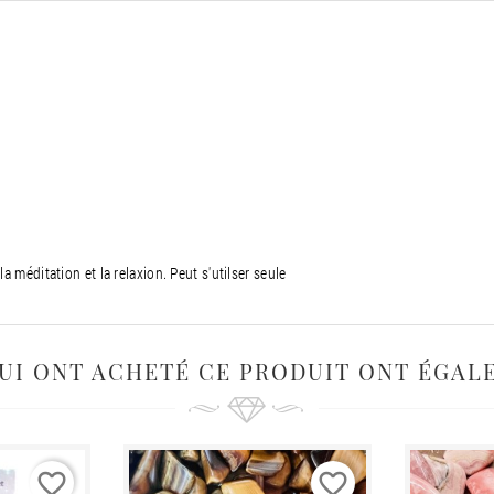
 méditation et la relaxion. Peut s'utilser seule
QUI ONT ACHETÉ CE PRODUIT ONT ÉGAL
favorite_border
favorite_border