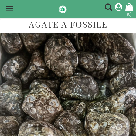

(0)
AGATE A FOSSILE