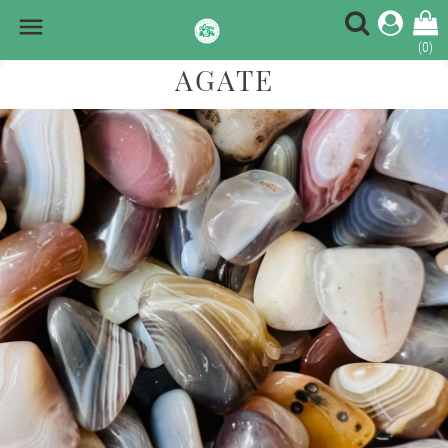

(0)
AGATE