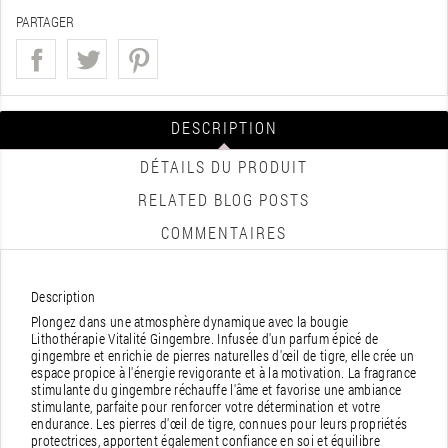
PARTAGER
DESCRIPTION
DÉTAILS DU PRODUIT
RELATED BLOG POSTS
COMMENTAIRES
Description
Plongez dans une atmosphère dynamique avec la bougie
Lithothérapie Vitalité Gingembre. Infusée d'un parfum épicé de
gingembre et enrichie de pierres naturelles d'œil de tigre, elle crée un
espace propice à l'énergie revigorante et à la motivation. La fragrance
stimulante du gingembre réchauffe l'âme et favorise une ambiance
stimulante, parfaite pour renforcer votre détermination et votre
endurance. Les pierres d'œil de tigre, connues pour leurs propriétés
protectrices, apportent également confiance en soi et équilibre