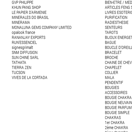
GVP PHILIPPE
BIEN-ETRE / ME
KHUN PANG SHOP
ARTICLES FENG 
LE PAPIER D'ARMENIE
LIVRES ESOTERI
MINERALES DO BRASIL
PURIFICATION
MINERAMA
RADIESTHESIE
MONALUNA GEMS COMPANY LIMITED
SENTEURS
opalook france
TAROTS
RANANJAY EXPORTS
BIJOUX ENERGE
RUN'ESSENCIEL
BAGUE
signesgrimalt
BOUCLE D'OREIL
SNM DIFFUSION
BRACELET
SUN CHINE SARL
BROCHE
TATHATA
CHAINE DE CHEV
TIERRA ZEN
CHAPELET
TUCSON
COLLIER
VIVES DE LA CORTADA
MALA
PENDENTIF
BOUGIES
ACCESSOIRES
BOUGIE CHAKRA
BOUGIE NEUVAI
BOUGIE PARFUM
BOUGIE SIMPLE
CHAKRAS
1er CHAKRA
2ème CHAKRA