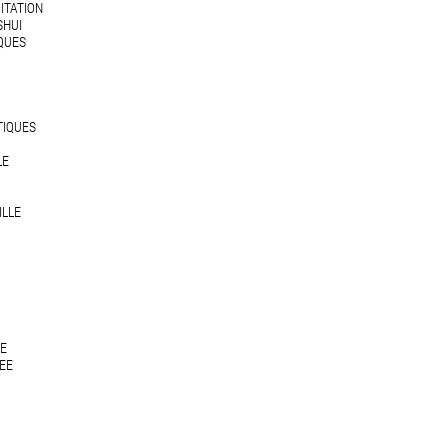
DITATION
SHUI
QUES
TIQUES
LE
ILLE
NE
EE