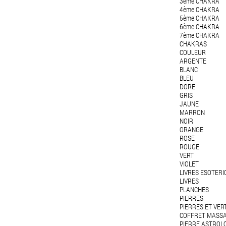
3ème CHAKRA
4ème CHAKRA
5ème CHAKRA
6ème CHAKRA
7ème CHAKRA
CHAKRAS
COULEUR
ARGENTE
BLANC
BLEU
DORE
GRIS
JAUNE
MARRON
NOIR
ORANGE
ROSE
ROUGE
VERT
VIOLET
LIVRES ESOTERI
LIVRES
PLANCHES
PIERRES
PIERRES ET VER
COFFRET MASS
PIERRE ASTROL